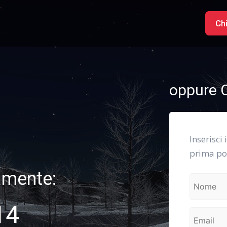
Ch
oppure C
Inserisci 
prima pos
amente:
14